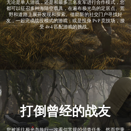
无论是单人游戏，还是和最多三名友军进行合作模式，您
都可以征召多种海陆空载具，在遍布极光岛的定居点、荒
野和道路上展开发现和探索。借助新的社交门户寻找好
友，一起完成战役模式的游戏；或是投身 PvP 竞技场，接
受 4v4 匹配游戏的挑战。
打倒曾经的战友
您被派往极光岛执行一次看似常规的侦查任务。然而您乘