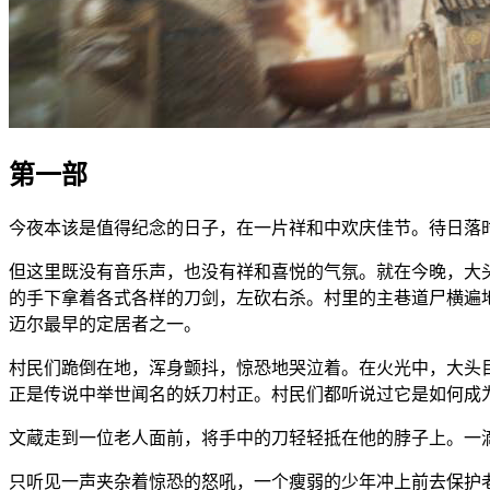
第一部
今夜本该是值得纪念的日子，在一片祥和中欢庆佳节。待日落
但这里既没有音乐声，也没有祥和喜悦的气氛。就在今晚，大
的手下拿着各式各样的刀剑，左砍右杀。村里的主巷道尸横遍
迈尔最早的定居者之一。
村民们跪倒在地，浑身颤抖，惊恐地哭泣着。在火光中，大头
正是传说中举世闻名的妖刀村正。村民们都听说过它是如何成
文蔵走到一位老人面前，将手中的刀轻轻抵在他的脖子上。一
只听见一声夹杂着惊恐的怒吼，一个瘦弱的少年冲上前去保护