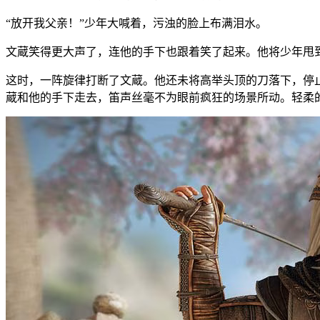
“放开我父亲！”少年大喊着，污浊的脸上布满泪水。
文蔵笑得更大声了，连他的手下也跟着笑了起来。他将少年甩
这时，一阵旋律打断了文蔵。他还未将高举头顶的刀落下，停
蔵和他的手下走去，笛声丝毫不为眼前疯狂的场景所动。轻柔