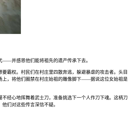
代——并感恩他们能将祖先的遗产传承下去。
想要霸权。村民们在村庄里四散奔逃，躲避暴虐的攻击者。头目
场上，将他们圈禁在村庄始祖的雕像脚下——据说这位女始祖是
漫不经心地挥舞着武士刀，准备挑选下一个人作刀下魂。这柄刀
，他们对这些传言深信不疑。