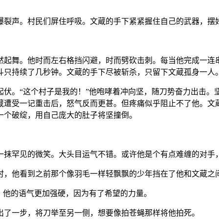
。
爆裂声。村民们屏住呼吸。文蔵的手下紧紧握住自己的武器，摆
然起舞。他时而左右格挡闪避，时而劈砍击刺。每当他完成一连
斗只持续了几秒钟。文蔵的手下尽被斩杀，只留下文蔵孤身一人
起伏。“这个村子是我的！”他咆哮着冲向坚，随刀势奋力出击。
蔵遭受一记重击后，怒气反而更甚。但疼痛似乎阻止不了他。文
一个破绽，用自己庞大的肚子将坚撞倒。
一抹罕见的微笑。大头目运气不错。或许他是个有点难缠的对手
时，他看到之前那个像羽毛一样轻飘飘的少年挡在了他和文蔵之
，他的语气更加强硬，因为有了希望的力量。
出了一步，将刀举至另一侧，想要像拍苍蝇那样将他拍死。