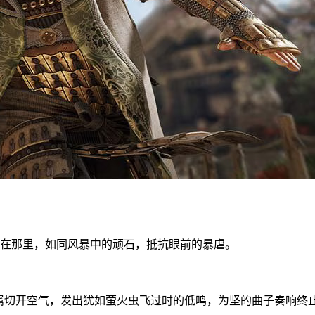
是站在那里，如同风暴中的顽石，抵抗眼前的暴虐。
。
属切开空气，发出犹如萤火虫飞过时的低鸣，为坚的曲子奏响终止