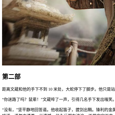
第二部
距离文蔵和他的手下不到 10 米处，大蛇停下了脚步。他只
“你迷路了吗？鼠辈！”文蔵啐了一声，引得几名手下发出嗤笑
“没有，”坚平静地回答道。他收起笛子，拔剑出鞘。锋利的金