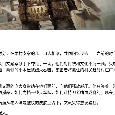
时分，在栗村安家的几十口人相聚，共同回忆过去——之前的时
头目文蔵率领手下夺走了一切。他们对传统和文化不屑一顾，只
地，两侧的小木屋被烈火吞噬。袭击者将抓住的村民赶到村庄广
目文蔵的庞大身影站在他们面前，向他们释放威压。他狂笑着，
为孤品，如何力挡一整支军队，如何让持刀者嗜血成瘾的。现在
滴血从老人满是皱纹的皮肤上流下，文蔵笑得愈发猖狂。
老人。