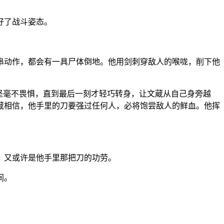
好了战斗姿态。
串动作，都会有一具尸体倒地。他用剑刺穿敌人的喉咙，削下他
。
坚毫不畏惧，直到最后一刻才轻巧转身，让文蔵从自己身旁越
蔵相信，他手里的刀要强过任何人，必将饱尝敌人的鲜血。他挥
，又或许是他手里那把刀的功劳。
间。