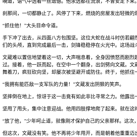
喃道，语气中透着一丝遗憾。他永远都在流浪，不曾安定下来
刹那间，一切都静止了。风停了下来，燃烧的房屋发出轻微的
“抓住他！”大头目命令道。
手下冲了出去，从四面八方包围坚。这位大蛇在战斗时仿若翩
们的头颅，直到完成最后一击，剑锋稳稳停在火光中。这场战
文蔵难以置信地望着这一切，大声喘息着，全身因愤怒而剧烈
过。接着，他一跃而起，在空中一个翻身，出剑劈向文蔵。文
舞着刀，疯狂砍向坚，却屡次被坚避开或防住。终于，他抓住
“我拥有能匹敌一支军队的力量！”文蔵发出阴狠的笑声。
坚摔倒在地上，惊讶于这一击竟有如此非比寻常之力。他露出
坚甩了甩头，集中注意迎战。他用四肢撑地爬了起来。就在这
“放了他，”少年呵止道，就像刚才保护自己的父亲那样。这次
但这次，文蔵没有笑。他不再将少年甩开，而是朝着他重重迈