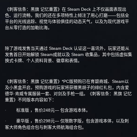
《刺客信条：黑旗 记忆重置》
在
Steam Deck
上不仅画面表现出
色、运行流畅，我们的还在多项特性上倾注了用心打磨——包括全
平台的
光线追踪
、视觉与体验俱佳的
动态天气
，以及为现代游戏平
台从零打造的加勒比海。
除了游戏发售当天通过 Steam Deck 认证这一喜讯外，玩家还能从
发售首日开始解锁
Steam成就
以及
Steam 收集品
，其中包括
虚拟集
换式卡牌
、
个人资料背景
、
徽章
和
表情
。
《刺客信条：黑旗 记忆重置》*
PC版预购
已在
育碧商城
、
Steam
以
及
小黑盒
开启，预购游戏的玩家将获赠
黑胡子的绯红礼包
，内含爱
德华·肯威专属服装一套、对剑及手枪一组。《刺客信条：黑旗 记忆
重置》不同版本内容如下：
标准版 ，售价248元
— 包含游戏本体。
·
豪华版 ，售价298元
— 仅限数字版，包含游戏本体，以及刺
·
客大师角色组合包与刺客大师航海组合包。