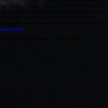
tailored to your interests. Maintain control over your data by
setting cookies, you can change or withdraw your consent at
any time. If you refuse cookies, it does not affect the way our
site operates, however you will not be able to take full
advantage of all our features. For more information, consult our
privacy policy
.
I refuse cookies
Set cookies
I accept cookies