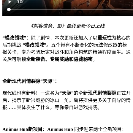
《刺客信条：影》最终更新今日上线
“模改领域”
：除了剧情，本次更新还加入了以
重玩性
为核心的
后期挑战
“模改领域”
。五个带有不断变化的玩法修改器的模
拟关卡，专为考验玩家对战斗和角色构筑的精通程度而生。通
关后可解锁
全新装备、专属奖励和隐藏秘密
。
全新现代剧情裂隙“天际”：
现代线也有新料！一道名为
“天际”
的全新
现代剧情裂隙
正式开
启，揭示了新兴威胁的冰山一角。鹰将提供更多关于向导的情
报……具体发生了什么，等你亲自进游戏揭晓。
Animus Hub新项目：Animus Hub
同步迎来两个全新项目：