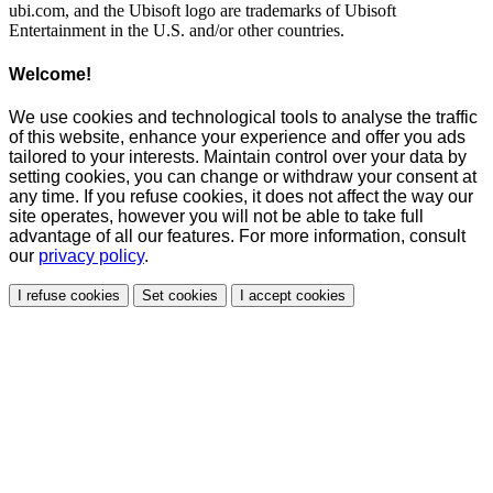
ubi.com, and the Ubisoft logo are trademarks of Ubisoft
Entertainment in the U.S. and/or other countries.
Welcome!
We use cookies and technological tools to analyse the traffic
of this website, enhance your experience and offer you ads
tailored to your interests. Maintain control over your data by
setting cookies, you can change or withdraw your consent at
any time. If you refuse cookies, it does not affect the way our
site operates, however you will not be able to take full
advantage of all our features. For more information, consult
our
privacy policy
.
I refuse cookies
Set cookies
I accept cookies