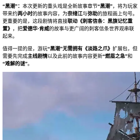
“黑潮”：
本次更新的重头戏是全新故事章节
“黑潮”
，将为玩家
带来约
两小时
的故事内容，为
奈绪江
与
弥助
的旅程画上句号。
更重要的是，这段剧情将直接
联动《刺客信条：黑旗记忆重
置》
，把
爱德华·肯威
的故事与更广阔的刺客信条世界观串联
起来。
值得一提的是，游玩
“黑潮”无需拥有《淡路之爪》
扩展包，但
需要先完成
主线剧情
以及此前的故事内容更新
“燃眉之急”
和
“难解的谜”
。