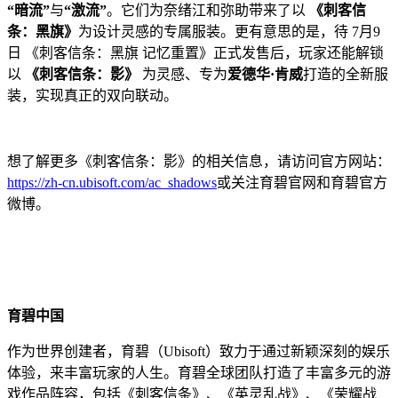
“暗流”
与
“激流”
。它们为奈绪江和弥助带来了以
《刺客信
条：黑旗》
为设计灵感的专属服装。更有意思的是，待 7月9
日 《刺客信条：黑旗 记忆重置》正式发售后，玩家还能解锁
以
《刺客信条：影》
为灵感、专为
爱德华·肯威
打造的全新服
装，实现真正的双向联动。
想了解更多《刺客信条：影》的相关信息，请访问官方网站：
https://zh-cn.ubisoft.com/ac_shadows
或关注育碧官网和育碧官方
微博。
育碧中国
作为世界创建者，育碧（Ubisoft）致力于通过新颖深刻的娱乐
体验，来丰富玩家的人生。育碧全球团队打造了丰富多元的游
戏作品阵容，包括《刺客信条》、《英灵乱战》、《荣耀战