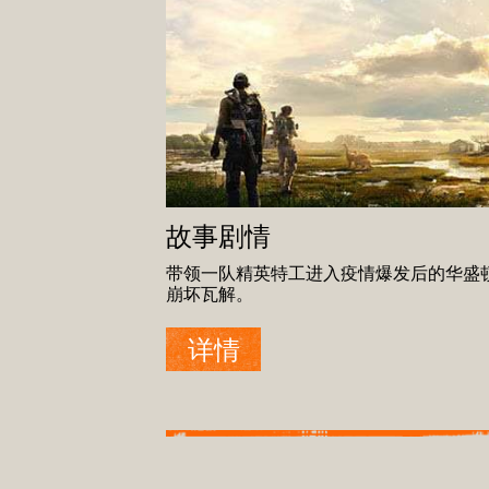
故事剧情
带领一队精英特工进入疫情爆发后的华盛
崩坏瓦解。
详情