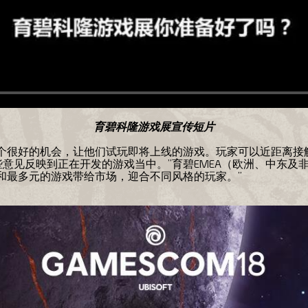
育碧科隆游戏展宣传短片
一个很好的机会，让他们试玩即将上线的游戏。玩家可以近距离接
见反映到正在开发的游戏当中。”育碧EMEA（欧洲、中东及非洲）执行
和最多元的游戏带给市场，迎合不同风格的玩家。”