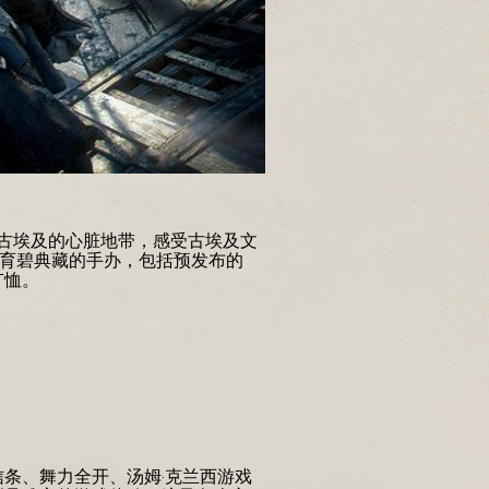
往古埃及的心脏地带，感受古埃及文
许多育碧典藏的手办，包括预发布的
T恤。
条、舞力全开、汤姆·克兰西游戏