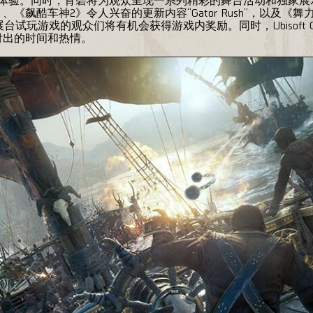
飙酷车神2》令人兴奋的更新内容“Gator Rush”，以及《舞
往育碧展台试玩游戏的观众们将有机会获得游戏内奖励。同时，Ubisoft
付出的时间和热情。