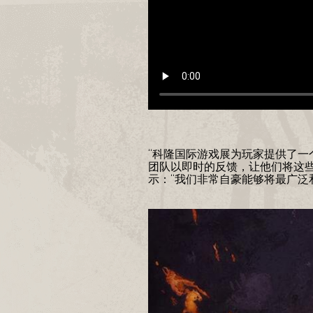
“科隆国际游戏展为玩家提供了
团队以即时的反馈，让他们将这些意
示：“我们非常自豪能够将最广泛