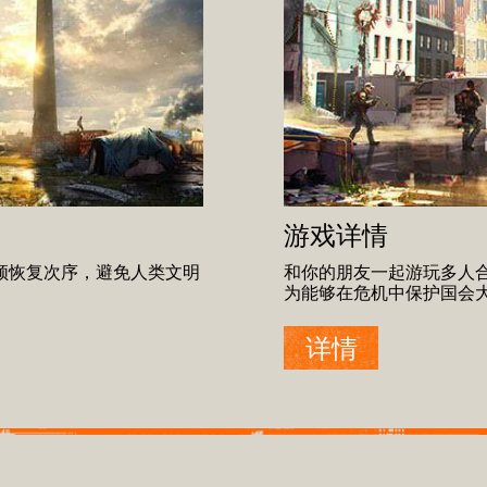
游戏详情
顿恢复次序，避免人类文明
和你的朋友一起游玩多人合
为能够在危机中保护国会
详情