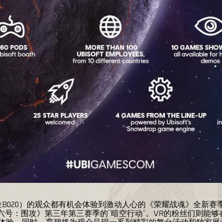
位B020）的观众都有机会体验到激动人心的《荣耀战魂》全新赛季内
六号：围攻》第三年第三赛季的“暗空行动”。VR的粉丝们则能
受沉浸式VR体验。同时，育碧将为观众呈现一系列精彩的舞台活动和独