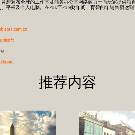
。育碧遍布全球的工作室及商务办公室网络致力于向玩家提供独
板及个人电脑。在2017至2018财年间，育碧的年销售额达到17
bisoft.com.cn
ubisoft
na
cn/home
推荐内容