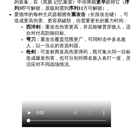
的装备，在《黑旗 记忆重置》中你将能
更早
获得它（
序
列3
即可解锁，原版则需到
序列11
方可解锁）。
爱德华的每种主武器都拥有
重攻击
（长按攻击键），可
造成更高伤害、更容易破防，但需要更长的蓄力时间：
西洋剑
：重攻击伤害更高，并且能够贯穿敌人，适
合对付高防御目标。
弯刀
：重攻击覆盖范围更广，可同时击中多名敌
人，以一当众的首选利器。
枪剑
：可发射两发高伤害弹药，既可集火同一目标
造成爆发伤害，也可分别对两名敌人各打一发，灵
活应对不同战场情况。