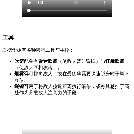
工具
爱德华拥有多种潜行工具与手段：
吹箭
配备有
昏迷吹箭
（使敌人暂时昏睡）与
狂暴吹箭
（使敌人互相攻击）。
烟雾弹
可掷向敌人，或在爱德华需要快速脱身时于脚下
释放。
绳镖
可用于将敌人拉近距离执行暗杀，或将其悬挂于高
处作为分散敌人注意力的手段。