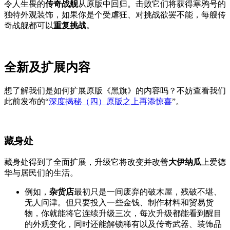
令人生畏的
传奇战舰
从原版中回归。击败它们将获得寒鸦号的
独特外观装饰，如果你是个受虐狂、对挑战欲罢不能，每艘传
奇战舰都可以
重复挑战
。
全新及扩展内容
想了解我们是如何扩展原版《黑旗》的内容吗？不妨查看我们
此前发布的“
深度揭秘（四）原版之上再添惊喜
”。
藏身处
藏身处得到了全面扩展，升级它将改变并改善
大伊纳瓜
上爱德
华与居民们的生活。
例如，
杂货店
最初只是一间废弃的破木屋，残破不堪、
无人问津。但只要投入一些金钱、制作材料和贸易货
物，你就能将它连续升级三次，每次升级都能看到醒目
的外观变化，同时还能解锁稀有以及传奇武器、装饰品