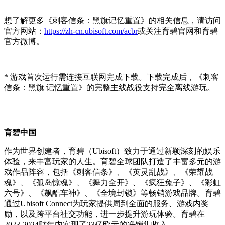
想了解更多《刺客信条：黑旗记忆重置》的相关信息，请访问
官方网站：
https://zh-cn.ubisoft.com/acbr
或关注育碧官网和育碧
官方微博。
* 游戏首次运行需连接互联网完成下载。下载完成后，《刺客
信条：黑旗 记忆重置》的完整主线战役支持完全离线游玩。
育碧中国
作为世界创建者，育碧（Ubisoft）致力于通过新颖深刻的娱乐
体验，来丰富玩家的人生。育碧全球团队打造了丰富多元的游
戏作品阵容，包括《刺客信条》、《英灵乱战》、《荣耀战
魂》、《孤岛惊魂》、《舞力全开》、《疯狂兔子》、《彩虹
六号》、《飙酷车神》、《全境封锁》等畅销游戏品牌。育碧
通过Ubisoft Connect为玩家提供周到全面的服务、游戏内奖
励，以及跨平台社交功能，进一步提升游玩体验。育碧在
2023-2024财年内实现了23亿欧元的净销售收入。