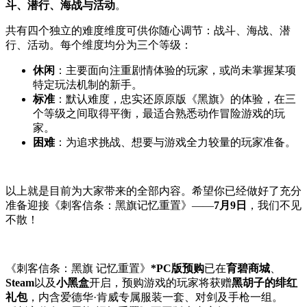
斗、潜行、海战与活动
。
共有四个独立的难度维度可供你随心调节：战斗、海战、潜
行、活动。每个维度均分为三个等级：
休闲
：主要面向注重剧情体验的玩家，或尚未掌握某项
特定玩法机制的新手。
标准
：默认难度，忠实还原原版《黑旗》的体验，在三
个等级之间取得平衡，最适合熟悉动作冒险游戏的玩
家。
困难
：为追求挑战、想要与游戏全力较量的玩家准备。
以上就是目前为大家带来的全部内容。希望你已经做好了充分
准备迎接《刺客信条：黑旗记忆重置》——
7月9日
，我们不见
不散！
《刺客信条：黑旗 记忆重置》
*PC版预购
已在
育碧商城
、
Steam
以及
小黑盒
开启，预购游戏的玩家将获赠
黑胡子的绯红
礼包
，内含爱德华·肯威专属服装一套、对剑及手枪一组。