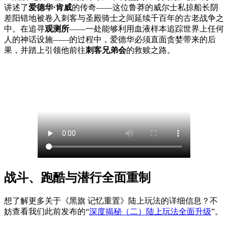
讲述了
爱德华·肯威
的传奇——这位鲁莽的威尔士私掠船长阴
差阳错地被卷入刺客与圣殿骑士之间延续千百年的古老战争之
中。在追寻
观测所
——一处能够利用血液样本追踪世界上任何
人的神话设施——的过程中，爱德华必须直面贪婪带来的后
果，并踏上引领他前往
刺客兄弟会
的救赎之路。
战斗、跑酷与潜行全面重制
想了解更多关于《黑旗 记忆重置》陆上玩法的详细信息？不
妨查看我们此前发布的“
深度揭秘（二）陆上玩法全面升级
”。