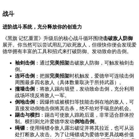
战斗
进阶战斗系统，充分释放你的创造力
《黑旗 记忆重置》升级后的核心战斗循环围绕
击破敌人防御
展开。你当然可以尝试用乱刀砍死敌人，但很快你便会发现爱
德华拥有丰富的工具和招式来打破防御、发动致命的击倒。
袖剑击倒
：通过
完美招架
击破敌人防御，可触发袖剑击
倒。
连环击倒
：把握
完美招架
时机触发，爱德华可连续击倒
周围最多四名敌人（具体数量取决于所持武器）。
撞墙击倒
：将敌人踢向墙壁，发动致命击倒，充分利用
战场环境反将敌人一军。
倒地击倒
：因爆炸或被横扫等技能击倒在地的敌人，可
直接发动倒地击倒将其击杀，绝不给对手喘息的机会。
踢击与横扫
：踢击可使敌人踉跄后退，非常适合群体控
制。横扫则允许爱德华发动
倒地击倒
。
绳镖
：使用绳镖令敌人露出破绽并将其拉近，也可从远
处打断敌人攻击。为了让绳镖成为爱德华更具战略价值