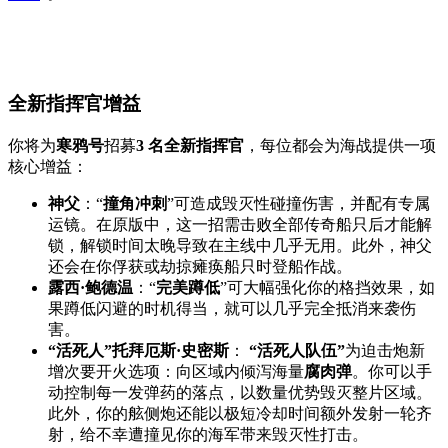
全新指挥官增益
你将为
寒鸦号
招募
3 名全新指挥官
，每位都会为海战提供一项
核心增益：
神父
：“
撞角冲刺
”可造成毁灭性碰撞伤害，并配有专属
运镜。在原版中，这一招需击败全部传奇船只后才能解
锁，解锁时间太晚导致在主线中几乎无用。此外，神父
还会在你俘获或劫掠瘫痪船只时登船作战。
露西·鲍德温
：“
完美蹲低
”可大幅强化你的格挡效果，如
果蹲低闪避的时机得当，就可以几乎完全抵消来袭伤
害。
“活死人”托拜厄斯·史密斯
：
“活死人队伍”
为迫击炮新
增次要开火选项：向区域内倾泻海量
腐肉弹
。你可以手
动控制每一发弹药的落点，以数量优势毁灭整片区域。
此外，你的舷侧炮还能以极短冷却时间额外发射一轮齐
射，给不幸遭撞见你的海军带来毁灭性打击。