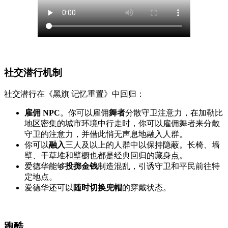
社交潜行机制
社交潜行在《黑旗 记忆重置》中回归：
雇佣 NPC
。你可以雇佣
舞者
分散守卫注意力，在加勒比
地区密集的城市环境中行走时，你可以雇佣舞者来分散
守卫的注意力，并借此悄无声息地融入人群。
你可以
融入
三人及以上的人群中以保持隐蔽。长椅、墙
壁、干草堆和壁橱也都是经典回归的藏身点。
爱德华能够
投掷金钱
制造混乱，引诱守卫和平民前往特
定地点。
爱德华还可以
随时切换兜帽
的穿戴状态。
跑酷