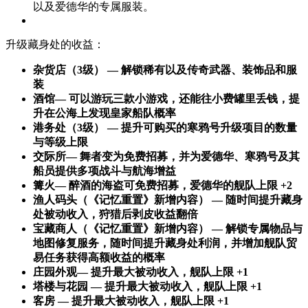
以及爱德华的专属服装。
升级藏身处的收益：
杂货店（3级） — 解锁稀有以及传奇武器、装饰品和服
装
酒馆— 可以游玩三款小游戏，还能往小费罐里丢钱，提
升在公海上发现皇家船队概率
港务处（3级） — 提升可购买的寒鸦号升级项目的数量
与等级上限
交际所— 舞者变为免费招募，并为爱德华、寒鸦号及其
船员提供多项战斗与航海增益
篝火— 醉酒的海盗可免费招募，爱德华的舰队上限 +2
渔人码头（《记忆重置》新增内容） — 随时间提升藏身
处被动收入，狩猎后剥皮收益翻倍
宝藏商人（《记忆重置》新增内容） — 解锁专属物品与
地图修复服务，随时间提升藏身处利润，并增加舰队贸
易任务获得高额收益的概率
庄园外观— 提升最大被动收入，舰队上限 +1
塔楼与花园 — 提升最大被动收入，舰队上限 +1
客房 — 提升最大被动收入，舰队上限 +1