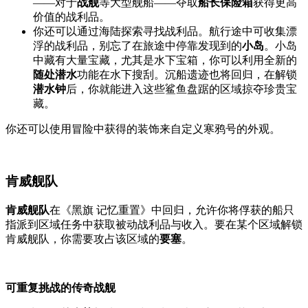
——对于
战舰
等大型舰船——夺取
船长保险箱
获得更高
价值的战利品。
你还可以通过海陆探索寻找战利品。航行途中可收集漂
浮的战利品，别忘了在旅途中停靠发现到的
小岛
。小岛
中藏有大量宝藏，尤其是水下宝箱，你可以利用全新的
随处潜水
功能在水下搜刮。沉船遗迹也将回归，在解锁
潜水钟
后，你就能进入这些鲨鱼盘踞的区域掠夺珍贵宝
藏。
你还可以使用冒险中获得的装饰来自定义寒鸦号的外观。
肯威舰队
肯威舰队
在《黑旗 记忆重置》中回归，允许你将俘获的船只
指派到区域任务中获取被动战利品与收入。要在某个区域解锁
肯威舰队，你需要攻占该区域的
要塞
。
可重复挑战的传奇战舰