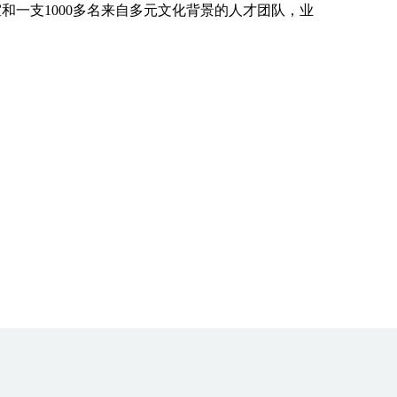
和一支1000多名来自多元文化背景的人才团队，业