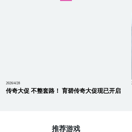
2026/4/28
传奇大促 不整套路！ 育碧传奇大促现已开启
推荐游戏