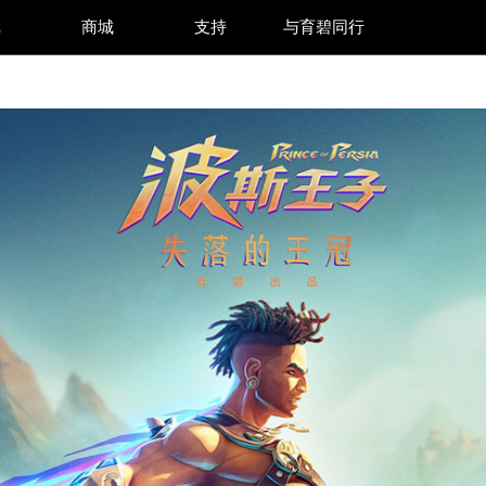
戏
商城
支持
与育碧同行