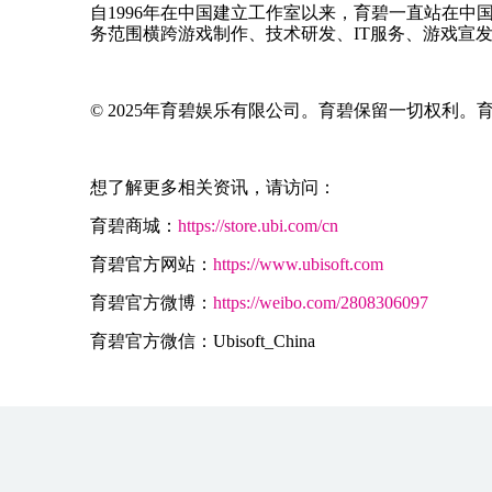
自1996年在中国建立工作室以来，育碧一直站在中
务范围横跨游戏制作、技术研发、IT服务、游戏宣
© 2025年育碧娱乐有限公司。育碧保留一切权利
想了解更多相关资讯，请访问：
育碧商城：
https://store.ubi.com/cn
育碧官方网站：
https://www.ubisoft.com
育碧官方微博：
https://weibo.com/2808306097
育碧官方微信：Ubisoft_China