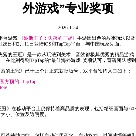
外游戏”专业奖项
2026-1-24
作平台游戏
《波斯王子：失落的王冠》
手游因出色的故事玩法以及
6日和2月11日登陆iOS和TapTap平台，与中国玩家见面。
失落的王冠》是一款从玩法到美术、音效都极其优秀的精品游戏
来，在此刻得到TapTap的“最佳海外游戏”奖项认可，育碧团队感
失落的王冠》已于上个月正式获批版号，双平台预约入口如下：
预约- TapTap
ore
冠》在移动平台上仍保持着高品质的表现，包括精细画面与 60F
键大小、位置及透明度。
项可选辅助功能，包括自动使用药水、自动格挡、时间减缓等机