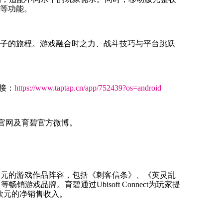
助等功能。
王子的旅程。游戏融合时之力、战斗技巧与平台跳跃
接：
https://www.taptap.cn/app/752439?os=android
官网及育碧官方微博。
富多元的游戏作品阵容，包括《刺客信条》、《英灵乱
品牌。育碧通过Ubisoft Connect为玩家提
亿欧元的净销售收入。